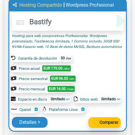
|
Hosting Compartido
Wordpress Profesional
Bastify
Hosting para web coorporativas Profesionales: Wordpress
preinstalado, Trasferencia ilimitada, 1 Dominio incluido, 30GB SSD
NVMe Espacio web, 10 Base de datos MySQL, Backups automáticos
Correo incluido, Certificado SSL incluido
Garantía de devolución
30
días
Precio anual
EUR
170.00
/año
Precio semestral
EUR
96.00
/sm
Precio mensual
EUR
16.00
/mes
Espacio en disco
ilimitado
Sitios web
ilimitado
Cpanel
Plataforma Linux
Detalles
Comparar