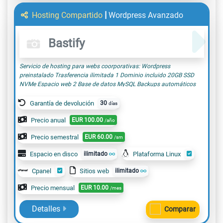
|
Hosting Compartido
Wordpress Avanzado
Bastify
Servicio de hosting para webs coorporativas: Wordpress
preinstalado Trasferencia ilimitada 1 Dominio incluido 20GB SSD
NVMe Espacio web 2 Base de datos MySQL Backups automáticos
Correo incluido Certificado SSL incluido
Garantía de devolución
30
días
Precio anual
EUR
100.00
/año
Precio semestral
EUR
60.00
/sm
Espacio en disco
ilimitado
Plataforma Linux
Cpanel
Sitios web
ilimitado
Precio mensual
EUR
10.00
/mes
Detalles
Comparar