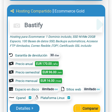
|
Hosting Compartido
Ecommerce Gold
Bastify
Hosting para Ecommerce: 1 Dominio incluido, SSD NVMe 20GB
Espacio, 100 Bases de datos SSD, Backups automáticos, Accesos
FTP ilimitados, Correo flexible ¡TOP!, Certificado SSL incluido
Garantía de devolución
30
días
Precio anual
EUR
170.00
/año
Precio semestral
EUR
96.00
/sm
Precio mensual
EUR
16.00
/mes
Espacio en disco
ilimitado
Sitios web
ilimitado
Cpanel
Plataforma Linux
Detalles
Comparar