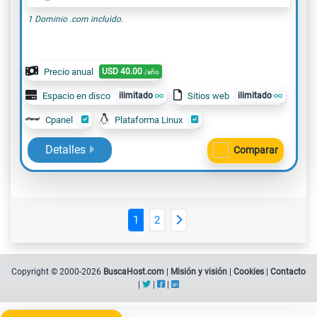
1 Dominio .com incluido.
Precio anual
USD
40.00
/año
Espacio en disco
ilimitado
Sitios web
ilimitado
Cpanel
Plataforma Linux
Detalles
Comparar
1
2
Copyright © 2000-2026
BuscaHost.com
|
Misión y visión
|
Cookies
|
Contacto
|
|
|