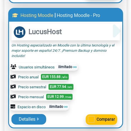
|
Hosting Moodle
Hosting Moodle - Pro
LucusHost
Un Hosting especializado en Moodle con la última tecnología y el
mejor soporte en español 24/7. ¡Premium Backup y dominio
incluido!
Usuarios simultáneos
ilimitado
Precio anual
EUR
155.88
/año
Precio semestral
EUR
77.94
/sm
Precio mensual
EUR
12.99
/mes
Espacio en disco
ilimitado
Detalles
Comparar