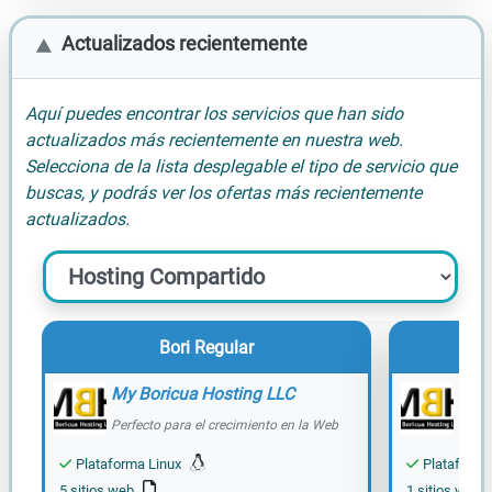
Actualizados recientemente
Aquí puedes encontrar los servicios que han sido
actualizados más recientemente en nuestra web.
Selecciona de la lista desplegable el tipo de servicio que
buscas, y podrás ver los ofertas más recientemente
actualizados.
Bori Regular
My Boricua Hosting LLC
My B
Perfecto para el crecimiento en la Web
Plan 
web 
Plataforma Linux
Plataforma
5 sitios web
1 sitios web