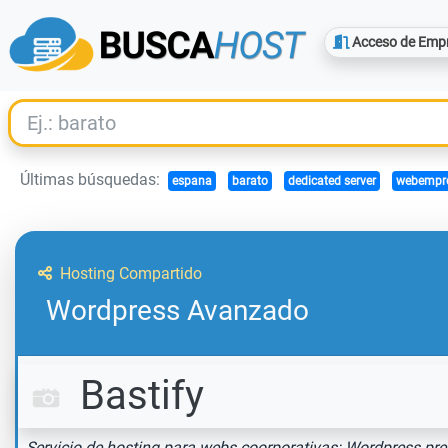
Acceso de Emp
Últimas búsquedas:
espana
barato
dedicated server
webempr
Hosting Compartido
Wordpress Avanzado
Bastify
Servicio de hosting para webs coorporativas: Wordpress p