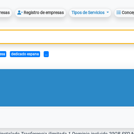
resas
Registro de empresas
Tipos de Servicios
Conce
esa
dedicado espana
...
reinstalado Trasferencia ilimitada 1 Dominio incluido 20GB S