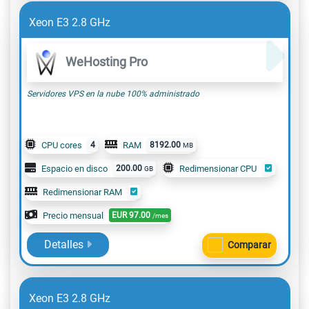
Xeon E3 2.8 GHz
WeHosting Pro
Servidores VPS en la nube 100% administrado
CPU cores
4
RAM
8192.00
MB
Espacio en disco
200.00
Redimensionar CPU
GB
Redimensionar RAM
Precio mensual
EUR
97.00
/mes
Detalles
Comparar
Xeon E3 2.8 GHz