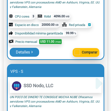
servidores VPS con procesadores AMD en Ashburn, Virginia, EE. UU.
y ​Falkenstein, Alemania
CPU cores
3
RAM
4096.00
MB
Espacio en disco
20000.00
Red privada
GB
Disponibilidad mínima garantizada
99.99
%
Precio mensual
USD
11.00
/mes
Detalles
Comparar
VPS - S
SSD Nodo, LLC
UN POCO DE DINERO TE CONSIGUE MUCHA NUBE Ofrecemos
servidores VPS con procesadores AMD en Ashburn, Virginia, EE. UU.
y ​Falkenstein, Alemania