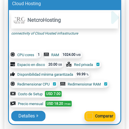
Cloud Hosting
NetcroHosting
connectivity of Cloud Hosted infrastructure
CPU cores
1
RAM
1024.00
MB
Espacio en disco
20.00
Red privada
GB
Disponibilidad mínima garantizada
99.99
%
Redimensionar CPU
Redimensionar RAM
Costo de Setup
USD
7.00
Precio mensual
USD
18.20
/mes
Detalles
Comparar