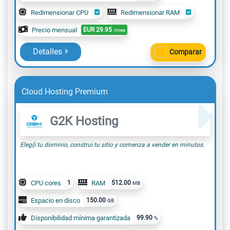
Redimensionar CPU
Redimensionar RAM
Precio mensual
EUR
29.95
/mes
Detalles
Comparar
Cloud Hosting Premium
G2K Hosting
Eleg{i tu dominio, construi tu sitio y comenza a vender en minutos.
CPU cores
1
RAM
512.00
MB
Espacio en disco
150.00
GB
Disponibilidad mínima garantizada
99.90
%