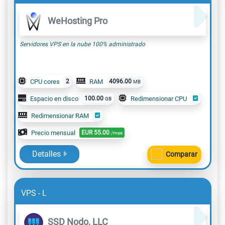
WeHosting Pro
Servidores VPS en la nube 100% administrado
CPU cores
2
RAM
4096.00
MB
Espacio en disco
100.00
Redimensionar CPU
GB
Redimensionar RAM
Precio mensual
EUR
55.00
/mes
Detalles
Comparar
VPS - L
SSD Nodo, LLC