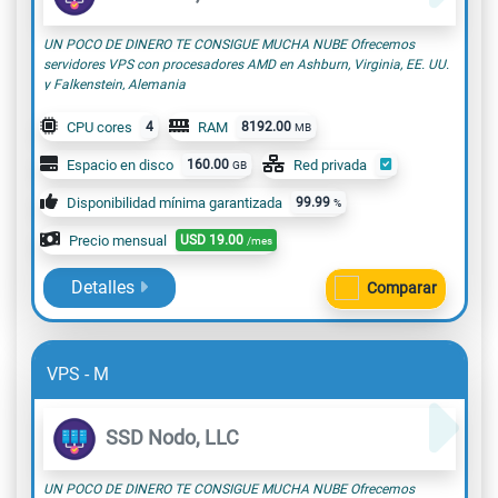
UN POCO DE DINERO TE CONSIGUE MUCHA NUBE Ofrecemos
servidores VPS con procesadores AMD en Ashburn, Virginia, EE. UU.
y ​Falkenstein, Alemania
CPU cores
4
RAM
8192.00
MB
Espacio en disco
160.00
Red privada
GB
Disponibilidad mínima garantizada
99.99
%
Precio mensual
USD
19.00
/mes
Detalles
Comparar
VPS - M
SSD Nodo, LLC
UN POCO DE DINERO TE CONSIGUE MUCHA NUBE Ofrecemos