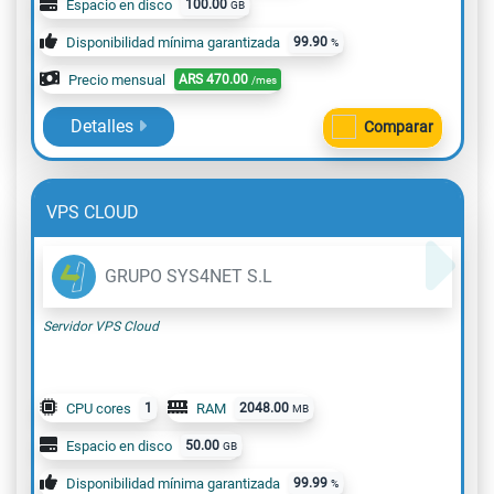
Espacio en disco
100.00
GB
Disponibilidad mínima garantizada
99.90
%
Precio mensual
ARS
470.00
/mes
Detalles
Comparar
VPS CLOUD
GRUPO SYS4NET S.L
Servidor VPS Cloud
CPU cores
1
RAM
2048.00
MB
Espacio en disco
50.00
GB
Disponibilidad mínima garantizada
99.99
%