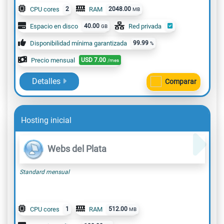
CPU cores
2
RAM
2048.00
MB
Espacio en disco
40.00
Red privada
GB
Disponibilidad mínima garantizada
99.99
%
Precio mensual
USD
7.00
/mes
Detalles
Comparar
Hosting inicial
Webs del Plata
Standard mensual
CPU cores
1
RAM
512.00
MB