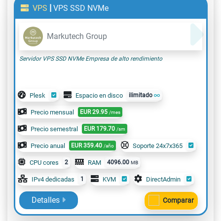
|
VPS
VPS SSD NVMe
Markutech Group
Servidor VPS SSD NVMe Empresa de alto rendimiento
Plesk
Espacio en disco
ilimitado
Precio mensual
EUR
29.95
/mes
Precio semestral
EUR
179.70
/sm
Precio anual
EUR
359.40
Soporte 24x7x365
/año
CPU cores
2
RAM
4096.00
MB
IPv4 dedicadas
1
KVM
DirectAdmin
Detalles
Comparar