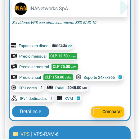
INANetworks SpA.
Servidores VPS con almacenamiento SSD RAID 10
Espacio en disco
ilimitado
Precio mensual
CLP
12.50
/mes
Precio semestral
CLP
75.00
/sm
Precio anual
CLP
150.00
Soporte 24x7x365
/año
CPU cores
1
RAM
2048.00
MB
IPv4 dedicadas
1
KVM
Detalles
Comparar
|
VPS
VPS-RAM-6