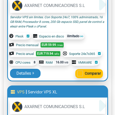
AXARNET COMUNICACIONES S.L
Servidor VPS sin límites. Con Soporte 24x7, 100% administrado, 16
GB RAM, Procesador 8 cores, 200 Gb espacio SSD, panel de control a
elegir entre Plesk y cPanel.
Plesk
Espacio en disco
ilimitado
Precio mensual
EUR
59.99
/mes
Precio anual
EUR
719.94
Soporte 24x7x365
/año
CPU cores
8
RAM
16.00
VMWARE
MB
Detalles
Comparar
|
VPS
Servidor VPS XL
AXARNET COMUNICACIONES S.L