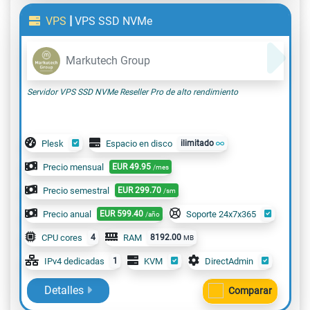
|
VPS
VPS SSD NVMe
Markutech Group
Servidor VPS SSD NVMe Reseller Pro de alto rendimiento
Plesk
Espacio en disco
ilimitado
Precio mensual
EUR
49.95
/mes
Precio semestral
EUR
299.70
/sm
Precio anual
EUR
599.40
Soporte 24x7x365
/año
CPU cores
4
RAM
8192.00
MB
IPv4 dedicadas
1
KVM
DirectAdmin
Detalles
Comparar