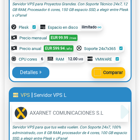
Servidor VPS para Proyectos Grandes. Con Soporte Técnico 24x7, 12
GB RAM, Procesador 6 cores, 150 GB espacio SSD, a elegir entre Plesk
y cPanel
Plesk
Espacio en disco
ilimitado
Precio mensual
EUR
99.99
/mes
Precio anual
EUR
599.94
Soporte 24x7x365
/año
CPU cores
6
RAM
12.00
VMWARE
MB
Detalles
Comparar
|
VPS
Servidor VPS L
AXARNET COMUNICACIONES S.L
Servidor VPS para que tus webs vuelen. Con Soporte 24x7, 100%
administrado, con 8 GB RAM, procesador de 4 cores, 100 GB espacio
SSD, a elegir entre Plesk y cPanel