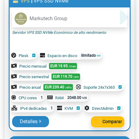
|
VPS
VPS SSD NVMe
Markutech Group
Servidor VPS SSD NVMe Económico de alto rendimiento
Plesk
Espacio en disco
ilimitado
Precio mensual
EUR
19.95
/mes
Precio semestral
EUR
119.70
/sm
Precio anual
EUR
239.40
Soporte 24x7x365
/año
CPU cores
1
RAM
2048.00
MB
IPv4 dedicadas
1
KVM
DirectAdmin
Detalles
Comparar