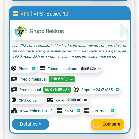
|
VPS
VPS - Básico 10
Grupo Bekkos
Los VPS son el equilibrio ideal entre un alojamiento compartido, y un
servidor dedicado que suelen ser mucho mas costosos. La gama de
VPS Bekkos SSD le permite gestionar sus proyectos web en un
entorno de servidor, que podrá administrar con total autonomía, con
un potente panel de control, sencillo y rápido. El VPS Básico 10, tiene
Plesk
Espacio en disco
ilimitado
la potencia suficiente para albergar pequeños proyectos, por
ejemplo proyectos educativos(para institutos, academias,
Precio mensual
EUR
6.99
/mes
estudiantes), pequeñas tiendas online , webs de gestion eventos, etc;
Precio anual
EUR
76.89
Soporte 24x7x365
con una media de visitas moderadas, en definitiva, cualquier
/año
proyecto que requiere un poco mas de potencia que un alojamiento
CPU cores
1
RAM
2048.00
MB
compartido y necesite de varias webs o incluso para revendedores
de nuestros servicios.
IPv4 dedicadas
1
KVM
OPENVZ
Detalles
Comparar