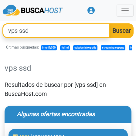
Últimas búsquedas:
imunify360
full hd
subdominio gratis
streaming espana
host
vps ssd
Resultados de buscar por [vps ssd] en
BuscaHost.com
Algunas ofertas encontradas