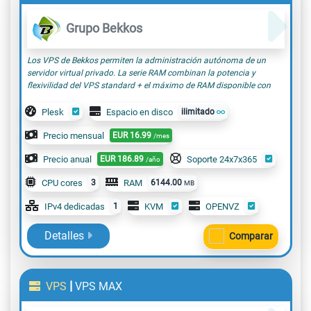
Grupo Bekkos
Los VPS de Bekkos permiten la administración autónoma de un
servidor virtual privado. La serie RAM combinan la potencia y
flexivilidad del VPS standard + el máximo de RAM disponible con
una relación calidad-precio incomparable
Plesk
Espacio en disco
ilimitado
Precio mensual
EUR
16.99
/mes
Precio anual
EUR
186.89
Soporte 24x7x365
/año
CPU cores
3
RAM
6144.00
MB
IPv4 dedicadas
1
KVM
OPENVZ
Detalles
Comparar
|
VPS
VPS MAX