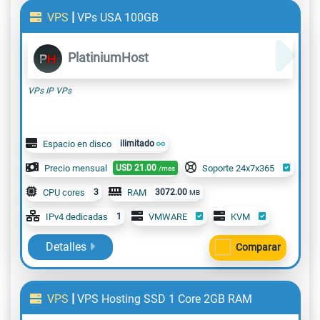
|
VPS
VPs USA 100GB
PlatiniumHost
VPs IP VPs
Espacio en disco
ilimitado
Precio mensual
USD
21.00
Soporte 24x7x365
/mes
CPU cores
3
RAM
3072.00
MB
IPv4 dedicadas
1
VMWARE
KVM
Detalles
Comparar
|
VPS
VPS Hosting SSD 1 Core 2GB RAM