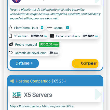
Nuestra plataforma de alojamiento en la nube garantiza
velocidades de carga del sitio ultrarrápidas, excelente confiabilidad y
seguridad sólida para sus sitios web.
Plataforma Linux
Cpanel
Sitios web
ilimitado
Espacio en disco
ilimitado
Precio mensual
USD
2.50
/mes
Garantía de devolución
30
días
Detalles
Comparar
|
Hosting Compartido
X5 25H
X5 Servers
Mayor Procesamiento y Memoria para tus Sitios