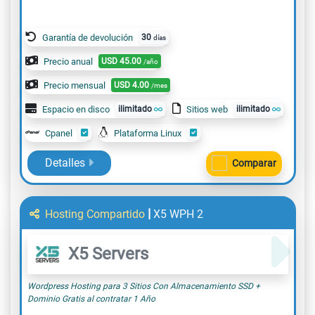
Garantía de devolución
30
días
Precio anual
USD
45.00
/año
Precio mensual
USD
4.00
/mes
Espacio en disco
ilimitado
Sitios web
ilimitado
Cpanel
Plataforma Linux
Detalles
Comparar
|
Hosting Compartido
X5 WPH 2
X5 Servers
Wordpress Hosting para 3 Sitios Con Almacenamiento SSD +
Dominio Gratis al contratar 1 Año