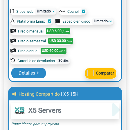
Sitios web
ilimitado
Cpanel
Plataforma Linux
Espacio en disco
ilimitado
Precio mensual
USD
6.00
/mes
Precio semestral
USD
33.00
/sm
Precio anual
USD
60.00
/año
Garantía de devolución
30
días
Detalles
Comparar
|
Hosting Compartido
X5 15H
X5 Servers
Poder Idoneo para tu proyecto