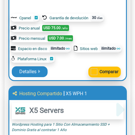
Cpanel
Garantía de devolución
30
días
Precio anual
USD
75.00
/año
Precio mensual
USD
7.00
/mes
Espacio en disco
ilimitado
Sitios web
ilimitado
Plataforma Linux
Detalles
Comparar
|
Hosting Compartido
X5 WPH 1
X5 Servers
Wordpress Hosting para 1 Sitio Con Almacenamiento SSD +
Dominio Gratis al contratar 1 Año