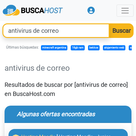
Últimas búsquedas:
minecraft argentina
16gb ram
bekkos
alojamiento web
antiv
antivirus de correo
Resultados de buscar por [antivirus de correo]
en BuscaHost.com
Algunas ofertas encontradas