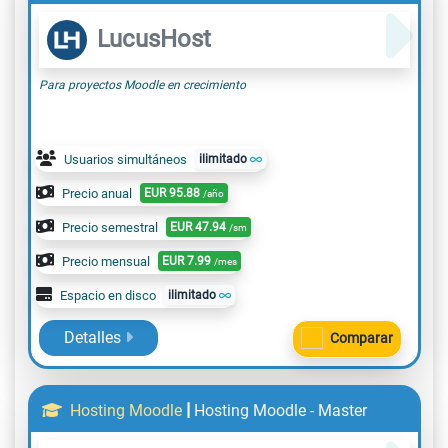
LucusHost
Para proyectos Moodle en crecimiento
Usuarios simultáneos
ilimitado
Precio anual
EUR
95.88
/año
Precio semestral
EUR
47.94
/sm
Precio mensual
EUR
7.99
/mes
Espacio en disco
ilimitado
Detalles
Comparar
|
Hosting Moodle
Hosting Moodle - Master