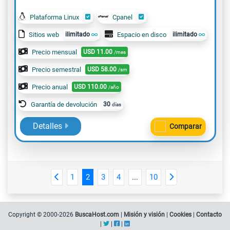
Plataforma Linux
Cpanel
Sitios web
ilimitado
Espacio en disco
ilimitado
Precio mensual
USD
11.00
/mes
Precio semestral
USD
58.00
/sm
Precio anual
USD
110.00
/año
Garantía de devolución
30
días
Detalles
Comparar
1
2
3
4
...
10
Copyright © 2000-2026
BuscaHost.com
|
Misión y visión
|
Cookies
|
Contacto
|
|
|