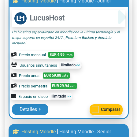
|
Hosting Moodle
Hosting Moodle - Junior
LucusHost
Un Hosting especializado en Moodle con la última tecnología y el
mejor soporte en español 24/7. ¡Premium Backup y dominio
incluido!
Precio mensual
EUR
4.99
/mes
Usuarios simultáneos
ilimitado
Precio anual
EUR
59.88
/año
Precio semestral
EUR
29.94
/sm
Espacio en disco
ilimitado
Detalles
Comparar
|
Hosting Moodle
Hosting Moodle - Senior