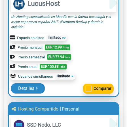
LucusHost
Un Hosting especializado en Moodle con la última tecnología y el
mejor soporte en español 24/7. ¡Premium Backup y dominio
incluido!
Espacio en disco
ilimitado
Precio mensual
EUR
12.99
/mes
Precio semestral
EUR
77.94
/sm
Precio anual
EUR
155.88
/año
Usuarios simultáneos
ilimitado
Detalles
Comparar
|
Hosting Compartido
Personal
SSD Nodo, LLC