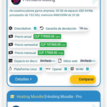
De nuestros planes gama empresa: 50 Gb de espacio SSD NVMe,
procesador de 19,0 Ghz, memoria RAM DDR4 de 20 Gb
DirectAdmin
Garantía de devolución
14
días
Precio anual
CLP
179900.00
/año
Precio semestral
CLP
107400.00
/sm
Precio mensual
CLP
17900.00
/mes
Espacio en disco
ilimitado
Sitios web
ilimitado
Plataforma Linux
Cpanel
WHM
Detalles
Comparar
|
Hosting Moodle
Hosting Moodle - Pro