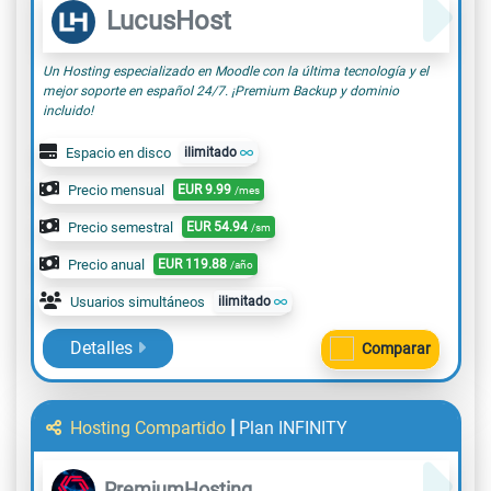
LucusHost
Un Hosting especializado en Moodle con la última tecnología y el
mejor soporte en español 24/7. ¡Premium Backup y dominio
incluido!
Espacio en disco
ilimitado
Precio mensual
EUR
9.99
/mes
Precio semestral
EUR
54.94
/sm
Precio anual
EUR
119.88
/año
Usuarios simultáneos
ilimitado
Detalles
Comparar
|
Hosting Compartido
Plan INFINITY
PremiumHosting