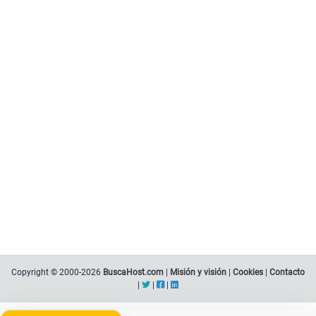
Copyright © 2000-2026
BuscaHost.com
|
Misión y visión
|
Cookies
|
Contacto
|
|
|