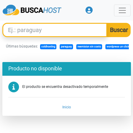
Últimas búsquedas:
coldhosting
paraguay
reemision sin costo
wordpress un click
Producto no disponible
El producto se encuentra desactivado temporalmente
Inicio