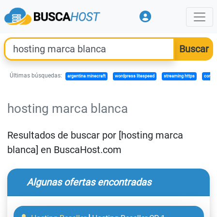
Últimas búsquedas:
argentina minecraft
wordpress litespeed
streaming https
compa
hosting marca blanca
Resultados de buscar por [hosting marca
blanca] en BuscaHost.com
Algunas ofertas encontradas