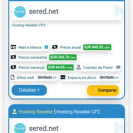
sered.net
Hosting Reseller CP3
Marca blanca
Precio anual
EUR
449.50
/año
Precio semestral
EUR
269.70
/sm
Precio mensual
EUR
44.95
Cuentas de Panel
50
/mes
Sitios web
ilimitado
Espacio en disco
ilimitado
Detalles
Comparar
|
Hosting Reseller
Hosting Reseller CP2
sered.net