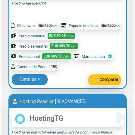
Hosting Reseller CP4
Sitios web
ilimitado
Espacio en disco
ilimitado
Precio mensual
EUR
59.95
/mes
Precio semestral
EUR
359.70
/sm
Precio anual
EUR
599.50
Marca blanca
/año
Cuentas de Panel
100
Detalles
Comparar
|
Hosting Reseller
R.ADVANCED
HostingTG
Hosting reseller totalmente administrado y con marca blanca,