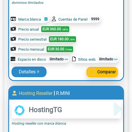
dominios ilimitados
Marca blanca
Cuentas de Panel
9999
Precio anual
EUR
360.00
/año
Precio semestral
EUR
180.00
/sm
Precio mensual
EUR
30.00
/mes
Espacio en disco
ilimitado
Sitios web
ilimitado
Detalles
Comparar
|
Hosting Reseller
R.MINI
HostingTG
Hosting reseller con marca blanca