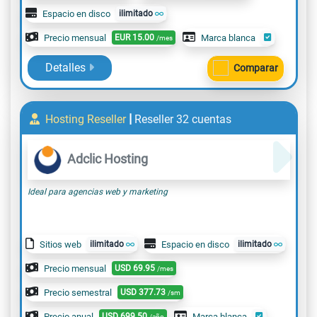
Espacio en disco
ilimitado
Precio mensual
EUR
15.00
Marca blanca
/mes
Detalles
Comparar
|
Hosting Reseller
Reseller 32 cuentas
Adclic Hosting
Ideal para agencias web y marketing
Sitios web
ilimitado
Espacio en disco
ilimitado
Precio mensual
USD
69.95
/mes
Precio semestral
USD
377.73
/sm
Precio anual
USD
699.50
Marca blanca
/año