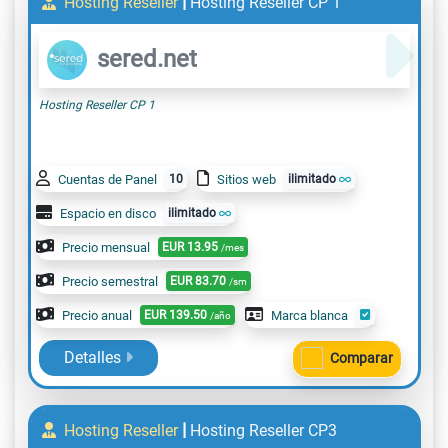
|
Hosting Reseller
Hosting Reseller CP 1
sered.net
Hosting Reseller CP 1
Cuentas de Panel
10
Sitios web
ilimitado
Espacio en disco
ilimitado
Precio mensual
EUR
13.95
/mes
Precio semestral
EUR
83.70
/sm
Precio anual
EUR
139.50
Marca blanca
/año
Detalles
Comparar
|
Hosting Reseller
Hosting Reseller CP3