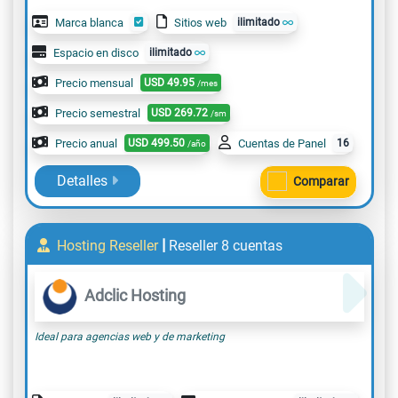
Marca blanca
Sitios web
ilimitado
Espacio en disco
ilimitado
Precio mensual
USD
49.95
/mes
Precio semestral
USD
269.72
/sm
Precio anual
USD
499.50
Cuentas de Panel
16
/año
Detalles
Comparar
|
Hosting Reseller
Reseller 8 cuentas
Adclic Hosting
Ideal para agencias web y de marketing