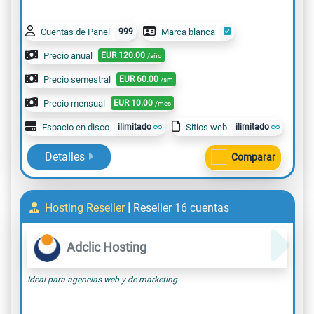
Cuentas de Panel
999
Marca blanca
Precio anual
EUR
120.00
/año
Precio semestral
EUR
60.00
/sm
Precio mensual
EUR
10.00
/mes
Espacio en disco
ilimitado
Sitios web
ilimitado
Detalles
Comparar
|
Hosting Reseller
Reseller 16 cuentas
Adclic Hosting
Ideal para agencias web y de marketing