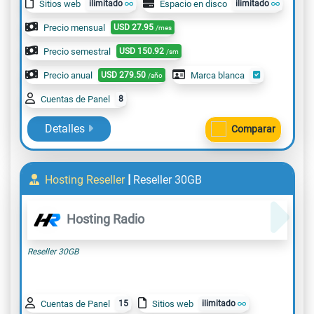
Sitios web
ilimitado
Espacio en disco
ilimitado
Precio mensual
USD
27.95
/mes
Precio semestral
USD
150.92
/sm
Precio anual
USD
279.50
Marca blanca
/año
Cuentas de Panel
8
Detalles
Comparar
|
Hosting Reseller
Reseller 30GB
Hosting Radio
Reseller 30GB
Cuentas de Panel
15
Sitios web
ilimitado