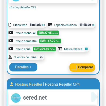
Hosting Reseller CP2
Sitios web
ilimitado
Espacio en disco
ilimitado
Precio mensual
EUR
27.95
/mes
Precio semestral
EUR
167.70
/sm
Precio anual
EUR
279.50
Marca blanca
/año
Cuentas de Panel
20
Detalles
Comparar
|
Hosting Reseller
Hosting Reseller CP4
sered.net