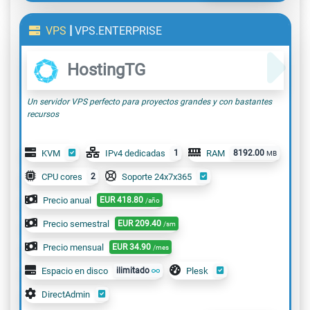
|
VPS
VPS.ENTERPRISE
HostingTG
Un servidor VPS perfecto para proyectos grandes y con bastantes
recursos
KVM
IPv4 dedicadas
1
RAM
8192.00
MB
CPU cores
2
Soporte 24x7x365
Precio anual
EUR
418.80
/año
Precio semestral
EUR
209.40
/sm
Precio mensual
EUR
34.90
/mes
Espacio en disco
ilimitado
Plesk
DirectAdmin