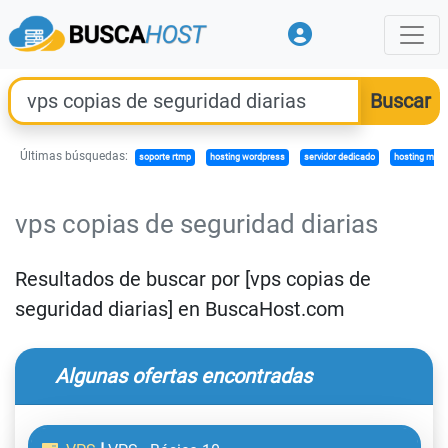
Últimas búsquedas:
soporte rtmp
hosting wordpress
servidor dedicado
hosting marc
vps copias de seguridad diarias
Resultados de buscar por [vps copias de
seguridad diarias] en BuscaHost.com
Algunas ofertas encontradas