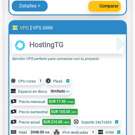
Detalles
Comparar
|
VPS
VPS.MINI
HostingTG
Servidor VPS perfecto para comenzar con tu proyecto
CPU cores
1
Plesk
Espacio en disco
ilimitado
Precio mensual
EUR
17.50
/mes
Precio semestral
EUR
105.00
/sm
Precio anual
EUR
210.00
Soporte 24x7x365
/año
RAM
2048.00
IPv4 dedicadas
1
KVM
MB