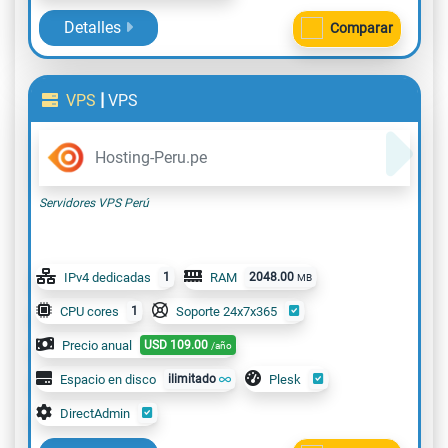
Detalles
Comparar
|
VPS
VPS
Hosting-Peru.pe
Servidores VPS Perú
IPv4 dedicadas
1
RAM
2048.00
MB
CPU cores
1
Soporte 24x7x365
Precio anual
USD
109.00
/año
Espacio en disco
ilimitado
Plesk
DirectAdmin