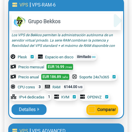
|
VPS
VPS-RAM-6
Grupo Bekkos
Los VPS de Bekkos permiten la administración autónoma de un
servidor virtual privado. La serie RAM combinan la potencia y
flexivilidad del VPS standard + el máximo de RAM disponible con
una relación calidad-precio incomparable
Plesk
Espacio en disco
ilimitado
Precio mensual
EUR
16.99
/mes
Precio anual
EUR
186.89
Soporte 24x7x365
/año
CPU cores
3
RAM
6144.00
MB
IPv4 dedicadas
1
KVM
OPENVZ
Detalles
Comparar
|
VPS
VPS.ADVANCED