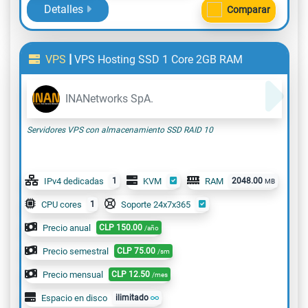
Detalles
Comparar
|
VPS
VPS Hosting SSD 1 Core 2GB RAM
INANetworks SpA.
Servidores VPS con almacenamiento SSD RAID 10
IPv4 dedicadas
1
KVM
RAM
2048.00
MB
CPU cores
1
Soporte 24x7x365
Precio anual
CLP
150.00
/año
Precio semestral
CLP
75.00
/sm
Precio mensual
CLP
12.50
/mes
Espacio en disco
ilimitado