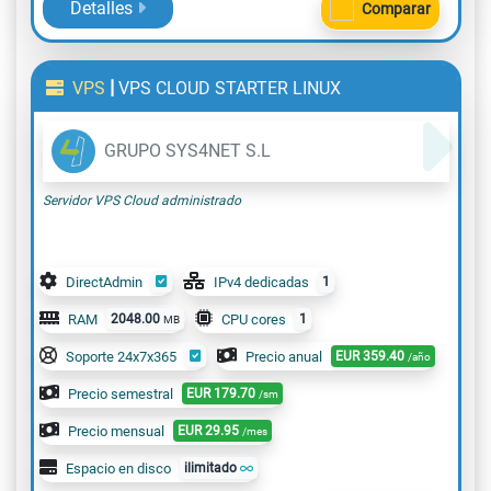
Detalles
Comparar
|
VPS
VPS CLOUD STARTER LINUX
GRUPO SYS4NET S.L
Servidor VPS Cloud administrado
DirectAdmin
IPv4 dedicadas
1
RAM
2048.00
CPU cores
1
MB
Soporte 24x7x365
Precio anual
EUR
359.40
/año
Precio semestral
EUR
179.70
/sm
Precio mensual
EUR
29.95
/mes
Espacio en disco
ilimitado