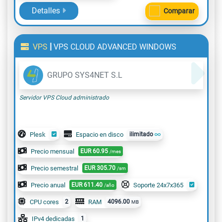
Detalles
Comparar
|
VPS
VPS CLOUD ADVANCED WINDOWS
GRUPO SYS4NET S.L
Servidor VPS Cloud administrado
Plesk
Espacio en disco
ilimitado
Precio mensual
EUR
60.95
/mes
Precio semestral
EUR
305.70
/sm
Precio anual
EUR
611.40
Soporte 24x7x365
/año
CPU cores
2
RAM
4096.00
MB
IPv4 dedicadas
1