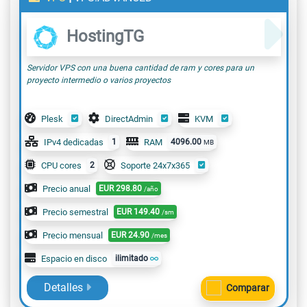
HostingTG
Servidor VPS con una buena cantidad de ram y cores para un
proyecto intermedio o varios proyectos
Plesk
DirectAdmin
KVM
IPv4 dedicadas
1
RAM
4096.00
MB
CPU cores
2
Soporte 24x7x365
Precio anual
EUR
298.80
/año
Precio semestral
EUR
149.40
/sm
Precio mensual
EUR
24.90
/mes
Espacio en disco
ilimitado
Detalles
Comparar