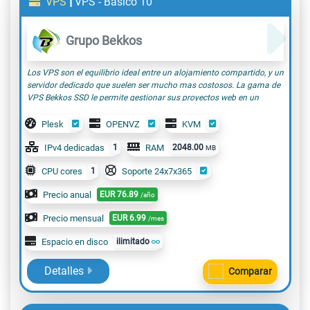
|
VPS
VPS - Básico 10
Grupo Bekkos
Los VPS son el equilibrio ideal entre un alojamiento compartido, y un
servidor dedicado que suelen ser mucho mas costosos. La gama de
VPS Bekkos SSD le permite gestionar sus proyectos web en un
entorno de servidor, que podrá administrar con total autonomía, con
un potente panel de control, sencillo y rápido. El VPS Básico 10, tiene
Plesk
OPENVZ
KVM
la potencia suficiente para albergar pequeños proyectos, por
ejemplo proyectos educativos(para institutos, academias,
IPv4 dedicadas
1
RAM
2048.00
MB
estudiantes), pequeñas tiendas online , webs de gestion eventos, etc;
CPU cores
1
Soporte 24x7x365
con una media de visitas moderadas, en definitiva, cualquier
proyecto que requiere un poco mas de potencia que un alojamiento
Precio anual
EUR
76.89
/año
compartido y necesite de varias webs o incluso para revendedores
de nuestros servicios.
Precio mensual
EUR
6.99
/mes
Espacio en disco
ilimitado
Detalles
Comparar