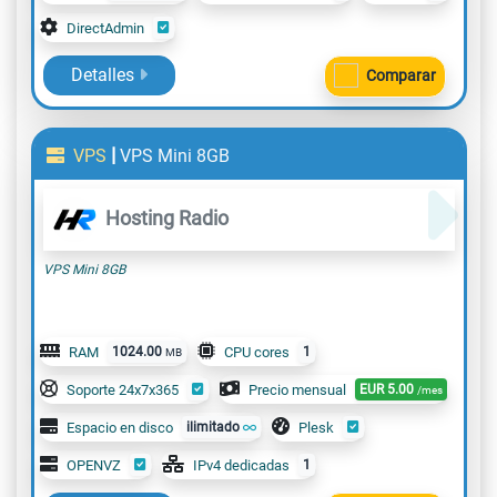
DirectAdmin
Detalles
Comparar
|
VPS
VPS Mini 8GB
Hosting Radio
VPS Mini 8GB
RAM
1024.00
CPU cores
1
MB
Soporte 24x7x365
Precio mensual
EUR
5.00
/mes
Espacio en disco
ilimitado
Plesk
OPENVZ
IPv4 dedicadas
1