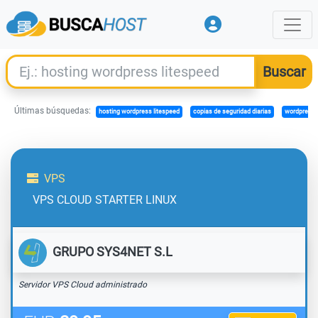
Últimas búsquedas:
hosting wordpress litespeed
copias de seguridad diarias
wordpress 
VPS
VPS CLOUD STARTER LINUX
GRUPO SYS4NET S.L
Servidor VPS Cloud administrado