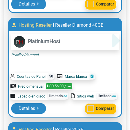
Detalles
Comparar
|
Hosting Reseller
Reseller Diamond 40GB
PlatiniumHost
Reseller Diamond
Cuentas de Panel
50
Marca blanca
Precio mensual
USD
56.00
/mes
Espacio en disco
ilimitado
Sitios web
ilimitado
Detalles
Comparar
|
Hosting Reseller
Reseller 30GB