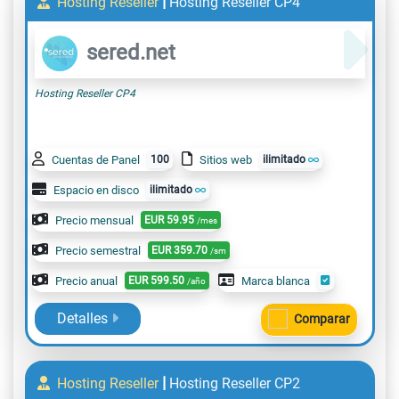
|
Hosting Reseller
Hosting Reseller CP4
sered.net
Hosting Reseller CP4
Cuentas de Panel
100
Sitios web
ilimitado
Espacio en disco
ilimitado
Precio mensual
EUR
59.95
/mes
Precio semestral
EUR
359.70
/sm
Precio anual
EUR
599.50
Marca blanca
/año
Detalles
Comparar
|
Hosting Reseller
Hosting Reseller CP2