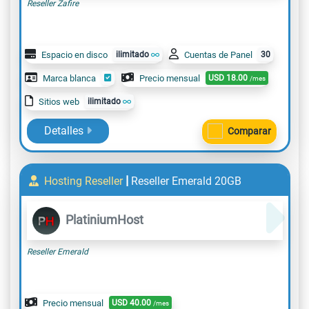
Reseller Zafire
Espacio en disco
ilimitado
Cuentas de Panel
30
Marca blanca
Precio mensual
USD
18.00
/mes
Sitios web
ilimitado
Detalles
Comparar
|
Hosting Reseller
Reseller Emerald 20GB
PlatiniumHost
Reseller Emerald
Precio mensual
USD
40.00
/mes