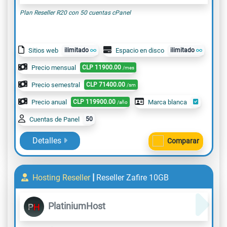
Plan Reseller R20 con 50 cuentas cPanel
Sitios web
ilimitado
Espacio en disco
ilimitado
Precio mensual
CLP
11900.00
/mes
Precio semestral
CLP
71400.00
/sm
Precio anual
CLP
119900.00
Marca blanca
/año
Cuentas de Panel
50
Detalles
Comparar
|
Hosting Reseller
Reseller Zafire 10GB
PlatiniumHost