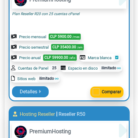
Plan Reseller R20 con 25 cuentas cPanel
Precio mensual
CLP
5900.00
/mes
Precio semestral
CLP
35400.00
/sm
Precio anual
CLP
59900.00
Marca blanca
/año
Cuentas de Panel
25
Espacio en disco
ilimitado
Sitios web
ilimitado
Detalles
Comparar
|
Hosting Reseller
Reseller R50
PremiumHosting