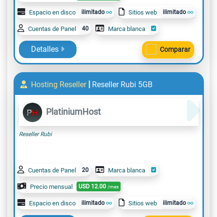
Espacio en disco
ilimitado
Sitios web
ilimitado
Cuentas de Panel
40
Marca blanca
Detalles
Comparar
|
Hosting Reseller
Reseller Rubi 5GB
PlatiniumHost
Reseller Rubi
Cuentas de Panel
20
Marca blanca
Precio mensual
USD
12.00
/mes
Espacio en disco
ilimitado
Sitios web
ilimitado