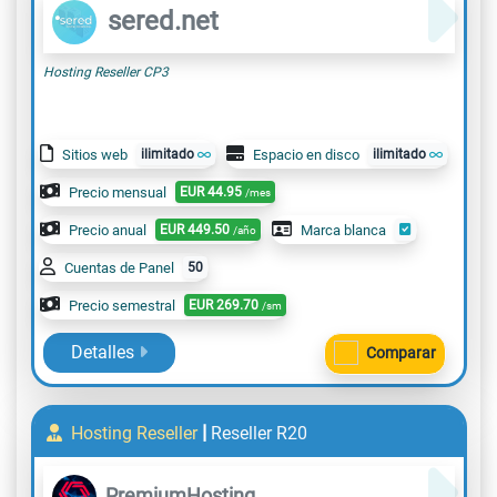
sered.net
Hosting Reseller CP3
Sitios web
ilimitado
Espacio en disco
ilimitado
Precio mensual
EUR
44.95
/mes
Precio anual
EUR
449.50
Marca blanca
/año
Cuentas de Panel
50
Precio semestral
EUR
269.70
/sm
Detalles
Comparar
|
Hosting Reseller
Reseller R20
PremiumHosting