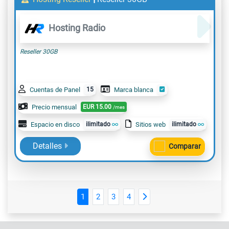
Hosting Radio
Reseller 30GB
Cuentas de Panel
15
Marca blanca
Precio mensual
EUR
15.00
/mes
Espacio en disco
ilimitado
Sitios web
ilimitado
Detalles
Comparar
1
2
3
4