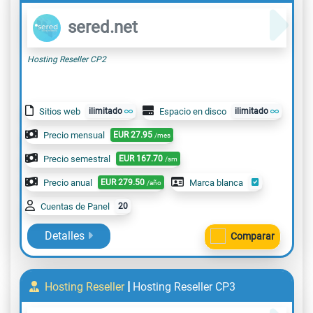
sered.net
Hosting Reseller CP2
Sitios web
ilimitado
Espacio en disco
ilimitado
Precio mensual
EUR
27.95
/mes
Precio semestral
EUR
167.70
/sm
Precio anual
EUR
279.50
Marca blanca
/año
Cuentas de Panel
20
Detalles
Comparar
|
Hosting Reseller
Hosting Reseller CP3