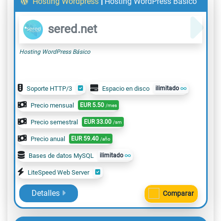
|
Hosting Wordpress
Hosting WordPress Básico
sered.net
Hosting WordPress Básico
Soporte HTTP/3
Espacio en disco
ilimitado
Precio mensual
EUR
5.50
/mes
Precio semestral
EUR
33.00
/sm
Precio anual
EUR
59.40
/año
Bases de datos MySQL
ilimitado
LiteSpeed Web Server
Detalles
Comparar