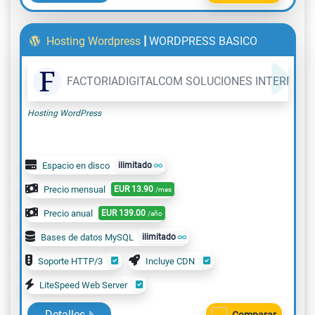
|
Hosting Wordpress
WORDPRESS BASICO
FACTORIADIGITALCOM SOLUCIONES INTERNET, 
Hosting WordPress
Espacio en disco
ilimitado
Precio mensual
EUR
13.90
/mes
Precio anual
EUR
139.00
/año
Bases de datos MySQL
ilimitado
Soporte HTTP/3
Incluye CDN
LiteSpeed Web Server
Detalles