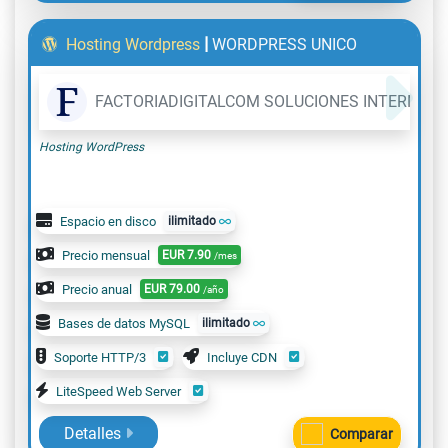
|
Hosting Wordpress
WORDPRESS UNICO
FACTORIADIGITALCOM SOLUCIONES INTERNET, 
Hosting WordPress
Espacio en disco
ilimitado
Precio mensual
EUR
7.90
/mes
Precio anual
EUR
79.00
/año
Bases de datos MySQL
ilimitado
Soporte HTTP/3
Incluye CDN
LiteSpeed Web Server
Detalles
Comparar