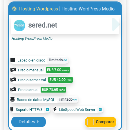
|
Hosting Wordpress
Hosting WordPress Medio
sered.net
Hosting WordPress Medio
Espacio en disco
ilimitado
Precio mensual
EUR
7.00
/mes
Precio semestral
EUR
42.00
/sm
Precio anual
EUR
75.60
/año
Bases de datos MySQL
ilimitado
Soporte HTTP/3
LiteSpeed Web Server
Detalles
Comparar