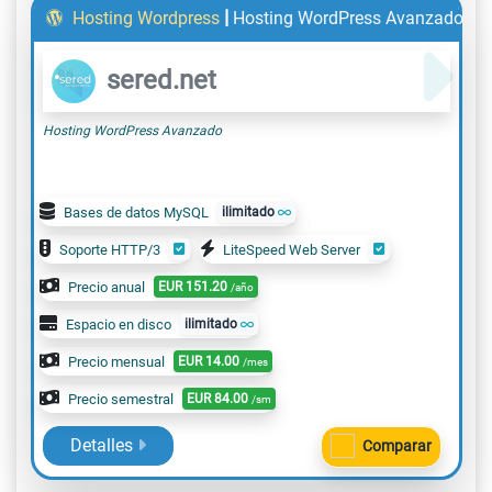
|
Hosting Wordpress
Hosting WordPress Avanzado
sered.net
Hosting WordPress Avanzado
Bases de datos MySQL
ilimitado
Soporte HTTP/3
LiteSpeed Web Server
Precio anual
EUR
151.20
/año
Espacio en disco
ilimitado
Precio mensual
EUR
14.00
/mes
Precio semestral
EUR
84.00
/sm
Detalles
Comparar