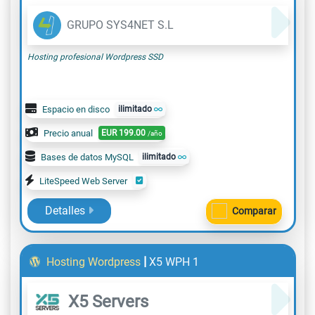
GRUPO SYS4NET S.L
Hosting profesional Wordpress SSD
Espacio en disco
ilimitado
Precio anual
EUR
199.00
/año
Bases de datos MySQL
ilimitado
LiteSpeed Web Server
Detalles
Comparar
|
Hosting Wordpress
X5 WPH 1
X5 Servers