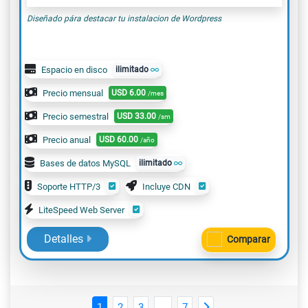
Diseñado pára destacar tu instalacion de Wordpress
Espacio en disco
ilimitado
Precio mensual
USD
6.00
/mes
Precio semestral
USD
33.00
/sm
Precio anual
USD
60.00
/año
Bases de datos MySQL
ilimitado
Soporte HTTP/3
Incluye CDN
LiteSpeed Web Server
Detalles
Comparar
1
2
3
...
7