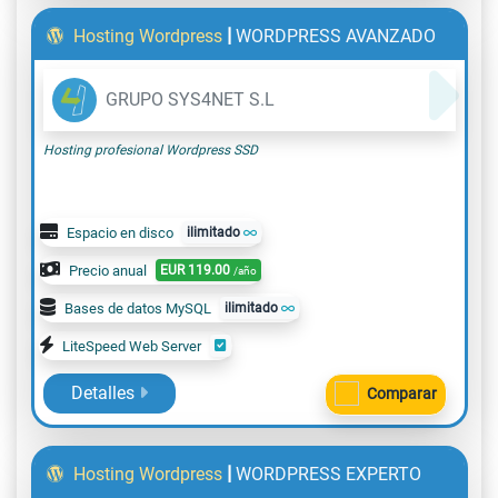
|
Hosting Wordpress
WORDPRESS AVANZADO
GRUPO SYS4NET S.L
Hosting profesional Wordpress SSD
Espacio en disco
ilimitado
Precio anual
EUR
119.00
/año
Bases de datos MySQL
ilimitado
LiteSpeed Web Server
Detalles
Comparar
|
Hosting Wordpress
WORDPRESS EXPERTO