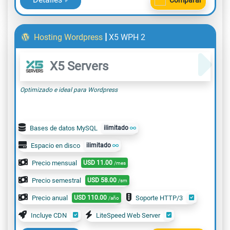
Comparar
|
Hosting Wordpress
X5 WPH 2
X5 Servers
Optimizado e ideal para Wordpress
Bases de datos MySQL
ilimitado
Espacio en disco
ilimitado
Precio mensual
USD
11.00
/mes
Precio semestral
USD
58.00
/sm
Precio anual
USD
110.00
Soporte HTTP/3
/año
Incluye CDN
LiteSpeed Web Server