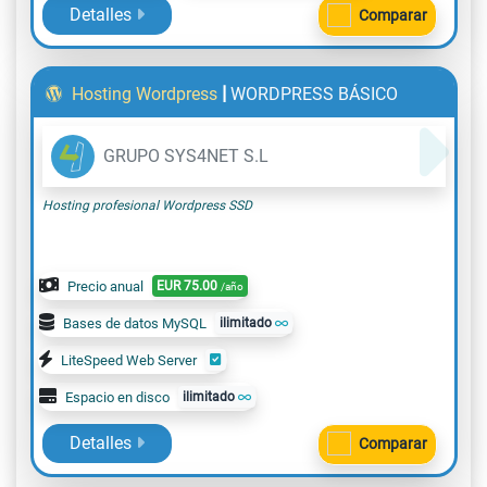
Detalles
Comparar
|
Hosting Wordpress
WORDPRESS BÁSICO
GRUPO SYS4NET S.L
Hosting profesional Wordpress SSD
Precio anual
EUR
75.00
/año
Bases de datos MySQL
ilimitado
LiteSpeed Web Server
Espacio en disco
ilimitado
Detalles
Comparar