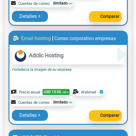
Cuentas de correo
ilimitado
Detalles
Comparar
|
Email hosting
Correo corporativo empresas
Adclic Hosting
Fortalezca la imagen de su empresa
Precio anual
USD
15.00
Webmail
/año
Cuentas de correo
ilimitado
Detalles
Comparar