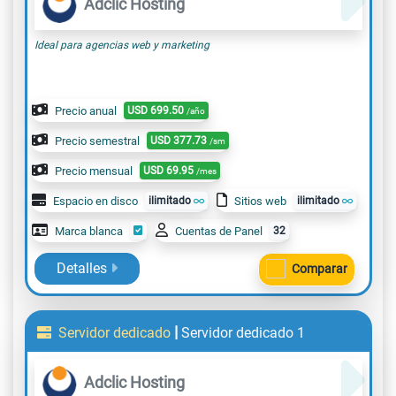
Adclic Hosting
Ideal para agencias web y marketing
Precio anual
USD
699.50
/año
Precio semestral
USD
377.73
/sm
Precio mensual
USD
69.95
/mes
Espacio en disco
ilimitado
Sitios web
ilimitado
Marca blanca
Cuentas de Panel
32
Detalles
Comparar
|
Servidor dedicado
Servidor dedicado 1
Adclic Hosting