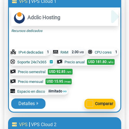
|
VPS
VPS Cloud 1
Adclic Hosting
Recursos dedicados
IPv4 dedicadas
1
RAM
2.00
CPU cores
1
MB
Soporte 24x7x365
Precio anual
USD
181.80
/año
Precio semestral
USD
92.85
/sm
Precio mensual
USD
15.95
/mes
Espacio en disco
ilimitado
Detalles
Comparar
|
VPS
VPS Cloud 2