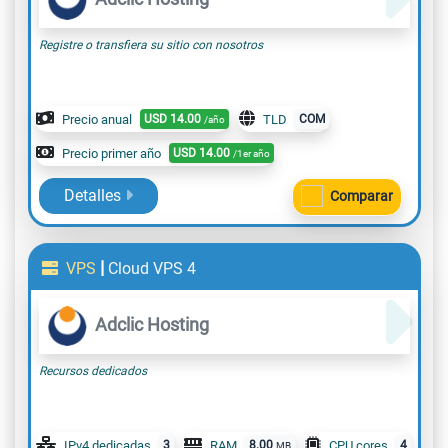
Registre o transfiera su sitio con nosotros
Precio anual
USD
14.00
TLD
COM
/año
Precio primer año
USD
14.00
/1er año
Detalles
Comparar
|
VPS
Cloud VPS 4
Adclic Hosting
Recursos dedicados
IPv4 dedicadas
3
RAM
8.00
CPU cores
4
MB