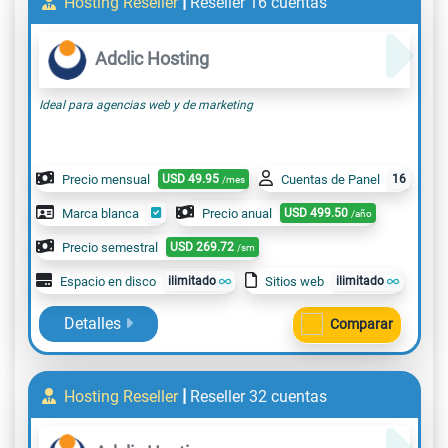
|
Hosting Reseller
Reseller 16 cuentas
Adclic Hosting
Ideal para agencias web y de marketing
Precio mensual
USD
49.95
Cuentas de Panel
16
/mes
Marca blanca
Precio anual
USD
499.50
/año
Precio semestral
USD
269.72
/sm
Espacio en disco
ilimitado
Sitios web
ilimitado
Detalles
Comparar
|
Hosting Reseller
Reseller 32 cuentas