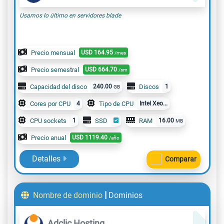
Usamos lo último en servidores blade
Precio mensual
USD
164.95
/mes
Precio semestral
USD
664.70
/sm
Capacidad del disco
240.00
Discos
1
GB
Cores por CPU
4
Tipo de CPU
Intel Xeo...
CPU sockets
1
SSD
RAM
16.00
MB
Precio anual
USD
1119.40
/año
Detalles
Comparar
|
Nombre de dominio
Dominios
Adclic Hosting