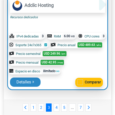
Adclic Hosting
Recursos dedicados
IPv4 dedicadas
3
RAM
6.00
CPU cores
3
MB
Soporte 24x7x365
Precio anual
USD
489.63
/año
Precio semestral
USD
249.96
/sm
Precio mensual
USD
42.95
/mes
Espacio en disco
ilimitado
Detalles
Comparar
1
2
3
4
5
...
7