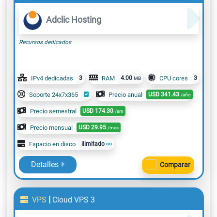
Adclic Hosting
Recursos dedicados
IPv4 dedicadas
3
RAM
4.00
CPU cores
3
MB
Soporte 24x7x365
Precio anual
USD
341.43
/año
Precio semestral
USD
174.30
/sm
Precio mensual
USD
29.95
/mes
Espacio en disco
ilimitado
Detalles
Comparar
|
VPS
Cloud VPS 3