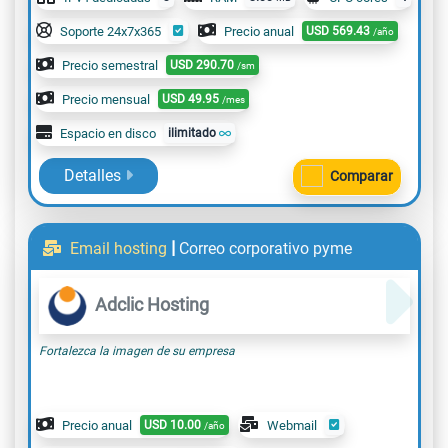
Soporte 24x7x365
Precio anual
USD
569.43
/año
Precio semestral
USD
290.70
/sm
Precio mensual
USD
49.95
/mes
Espacio en disco
ilimitado
Detalles
Comparar
|
Email hosting
Correo corporativo pyme
Adclic Hosting
Fortalezca la imagen de su empresa
Precio anual
USD
10.00
Webmail
/año