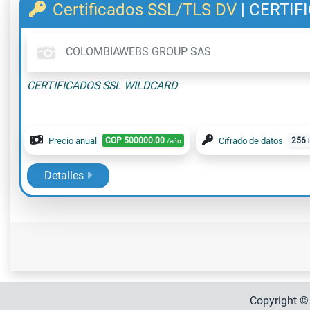
Certificados SSL/TLS DV
|
CERTIF
COLOMBIAWEBS GROUP SAS
CERTIFICADOS SSL WILDCARD
Precio anual
COP
500000.00
Cifrado de datos
256
/año
Detalles
Copyright 