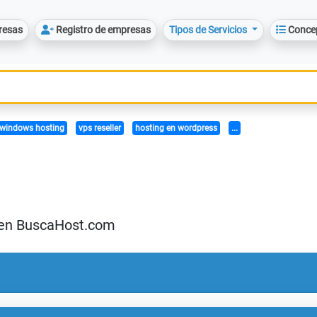
resas
Registro de empresas
Tipos de Servicios
Conce
windows hosting
vps reseller
hosting en wordpress
...
] en BuscaHost.com