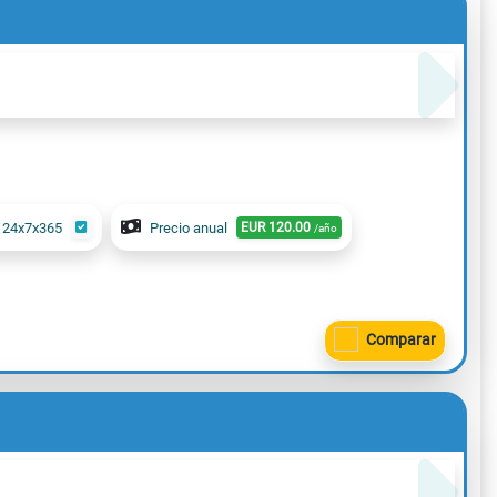
 24x7x365
Precio anual
EUR
120.00
/año
Comparar