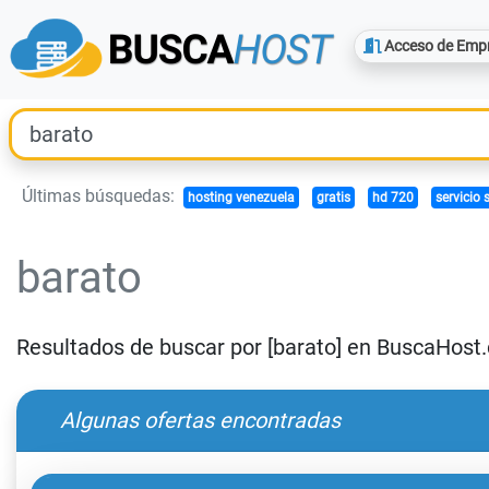
Acceso de Emp
Últimas búsquedas:
hosting venezuela
gratis
hd 720
servicio
barato
Resultados de buscar por [barato] en BuscaHost
Algunas ofertas encontradas