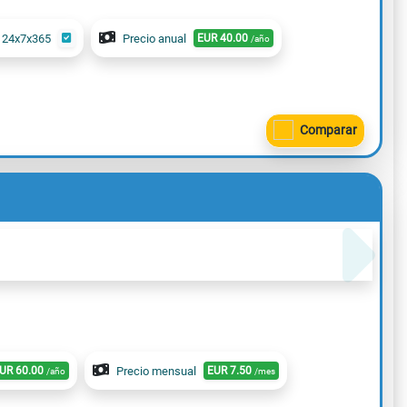
 24x7x365
Precio anual
EUR
40.00
/año
Comparar
UR
60.00
Precio mensual
EUR
7.50
/año
/mes