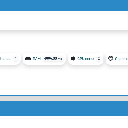
dicadas
1
RAM
4096.00
CPU cores
2
Soporte
MB