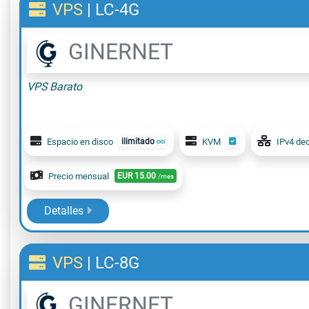
VPS
|
LC-4G
GINERNET
VPS Barato
Espacio en disco
ilimitado
KVM
IPv4 de
Precio mensual
EUR
15.00
/mes
Detalles
VPS
|
LC-8G
GINERNET