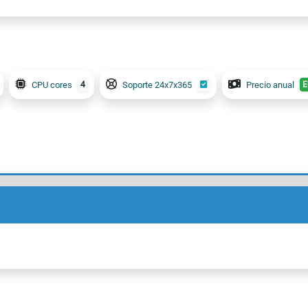
CPU cores
4
Soporte 24x7x365
Precio anual
E