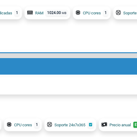
dicadas
1
RAM
1024.00
CPU cores
1
Soporte
MB
CPU cores
1
Soporte 24x7x365
Precio anual
E