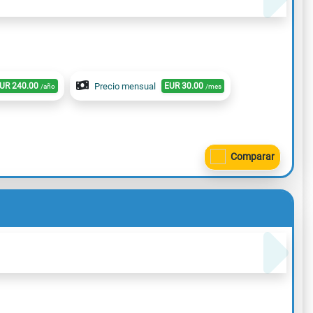
UR
240.00
Precio mensual
EUR
30.00
/año
/mes
Comparar