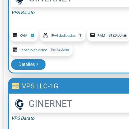
VPS Barato
KVM
IPv4 dedicadas
1
RAM
8120.00
MB
Espacio en disco
ilimitado
Detalles
VPS
|
LC-1G
GINERNET
VPS Barato