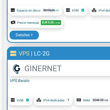
Espacio en disco
ilimitado
KVM
IPv4 de
Precio mensual
EUR
5.00
/mes
Detalles
VPS
|
LC-2G
GINERNET
VPS Barato
KVM
IPv4 dedicadas
1
RAM
2048.00
MB