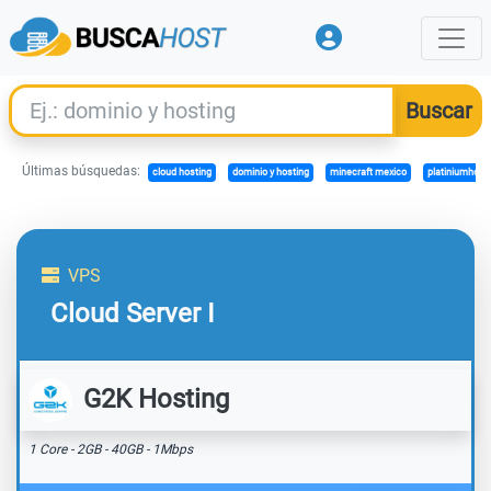
Últimas búsquedas:
cloud hosting
dominio y hosting
minecraft mexico
platiniumhost
VPS
Cloud Server I
G2K Hosting
1 Core - 2GB - 40GB - 1Mbps