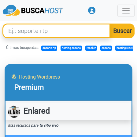
Últimas búsquedas:
soporte rtp
hosting espana
reseller
espana
hosting resellers
Hosting Wordpress
Premium
Enlared
Mas recursos para tu sitio web