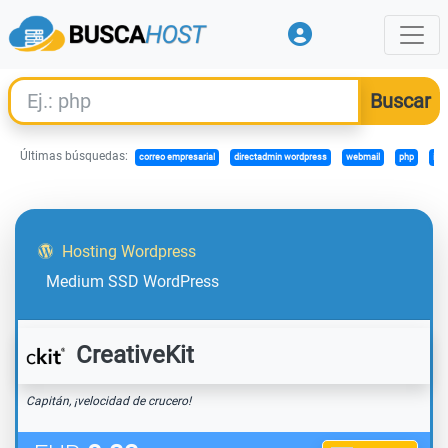
Últimas búsquedas:
correo empresarial
directadmin wordpress
webmail
php
ima
Hosting Wordpress
Medium SSD WordPress
CreativeKit
Capitán, ¡velocidad de crucero!