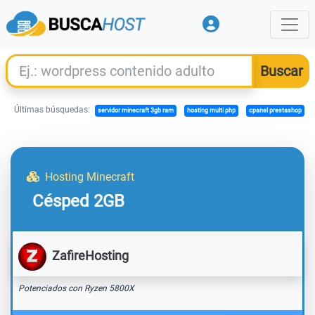
Últimas búsquedas:
servidor minecraft 3gb ram
hosting multi php
cpanel prestashop
Hosting Minecraft
Césped 2GB
ZafireHosting
Potenciados con Ryzen 5800X