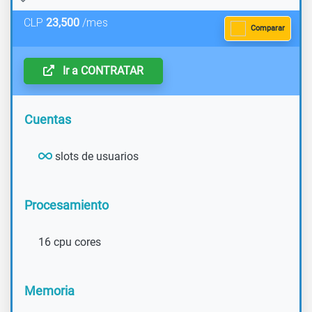
el HOST de juegos N°1 de habla hispana, con más de 8 años de
experiencia!
CLP
23,500
/mes
Comparar
Ir a CONTRATAR
Cuentas
slots de usuarios
Procesamiento
16 cpu cores
Memoria