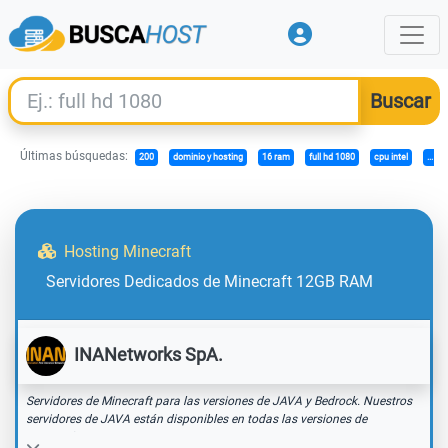
Últimas búsquedas:
200
dominio y hosting
16 ram
full hd 1080
cpu intel
...
Hosting Minecraft
Servidores Dedicados de Minecraft 12GB RAM
INANetworks SpA.
Servidores de Minecraft para las versiones de JAVA y Bedrock. Nuestros
servidores de JAVA están disponibles en todas las versiones de
Minecraft, contamos con un panel de control intuitivo y robusto. Somos