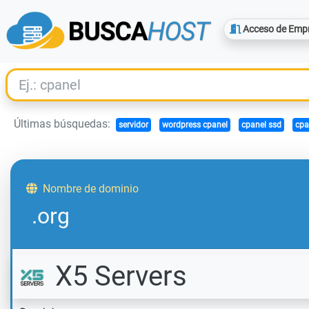
Acceso de Emp
Últimas búsquedas:
servidor
wordpress cpanel
cpanel ssd
cpa
Nombre de dominio
.org
X5 Servers