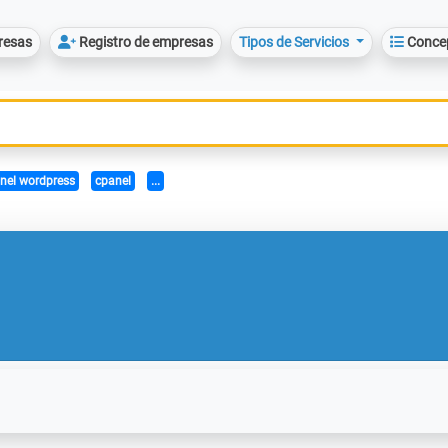
resas
Registro de empresas
Tipos de Servicios
Conce
nel wordpress
cpanel
...