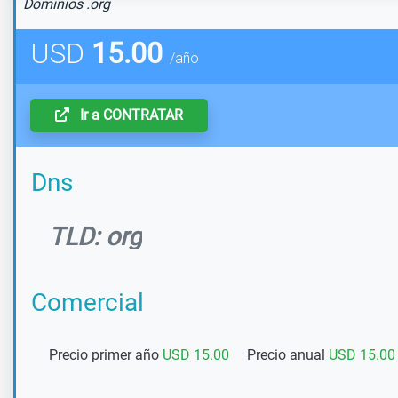
Dominios .org
USD
15.00
/año
Ir a CONTRATAR
Dns
TLD: org
Comercial
Precio primer año
USD 15.00
Precio anual
USD 15.00