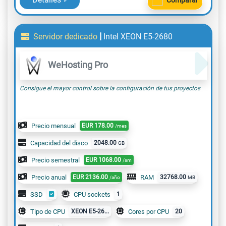
Comparar
|
Servidor dedicado
Intel XEON E5-2680
WeHosting Pro
Consigue el mayor control sobre la configuración de tus proyectos
Precio mensual
EUR
178.00
/mes
Capacidad del disco
2048.00
GB
Precio semestral
EUR
1068.00
/sm
Precio anual
EUR
2136.00
RAM
32768.00
/año
MB
SSD
CPU sockets
1
Tipo de CPU
XEON E5-26...
Cores por CPU
20