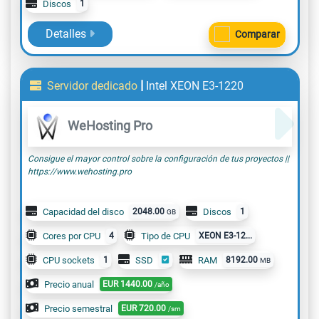
Discos
1
Detalles
Comparar
|
Servidor dedicado
Intel XEON E3-1220
WeHosting Pro
Consigue el mayor control sobre la configuración de tus proyectos ||
https://www.wehosting.pro
Capacidad del disco
2048.00
Discos
1
GB
Cores por CPU
4
Tipo de CPU
XEON E3-12...
CPU sockets
1
SSD
RAM
8192.00
MB
Precio anual
EUR
1440.00
/año
Precio semestral
EUR
720.00
/sm