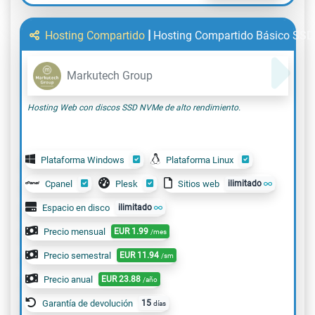
|
Hosting Compartido
Hosting Compartido Básico SS
Markutech Group
Hosting Web con discos SSD NVMe de alto rendimiento.
Plataforma Windows
Plataforma Linux
Cpanel
Plesk
Sitios web
ilimitado
Espacio en disco
ilimitado
Precio mensual
EUR
1.99
/mes
Precio semestral
EUR
11.94
/sm
Precio anual
EUR
23.88
/año
Garantía de devolución
15
días