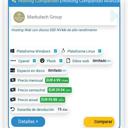
|
Hosting Compartido
Hosting Compartido Avanzado
Markutech Group
Hosting Web con discos SSD NVMe de alto rendimiento
Plataforma Windows
Plataforma Linux
Cpanel
Plesk
Sitios web
ilimitado
Espacio en disco
ilimitado
Precio mensual
EUR
4.99
/mes
Precio semestral
EUR
29.94
/sm
Precio anual
EUR
59.88
/año
Garantía de devolución
15
días
Detalles
Comparar