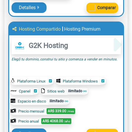
Detalles
Comparar
|
Hosting Compartido
Hosting Premium
G2K Hosting
Eleg{i tu dominio, construi tu sitio y comenza a vender en minutos.
Plataforma Linux
Plataforma Windows
Cpanel
Sitios web
ilimitado
Espacio en disco
ilimitado
Precio mensual
ARS
339.00
/mes
Precio anual
ARS
4068.00
/año