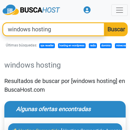
Últimas búsquedas:
vps reseller
hosting en wordpress
radio
dominio
minecraft b
windows hosting
Resultados de buscar por [windows hosting] en
BuscaHost.com
Algunas ofertas encontradas