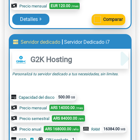
Precio mensual
EUR
120.00
/mes
Detalles
Comparar
|
Servidor dedicado
Servidor Dedicado i7
G2K Hosting
Personalizá tu servidor dedicado a tus necesidades, sin limites.
Capacidad del disco
500.00
GB
Precio mensual
ARS
14000.00
/mes
Precio semestral
ARS
84000.00
/sm
Precio anual
ARS
168000.00
RAM
16384.00
/año
MB
SSD
CPU sockets
1