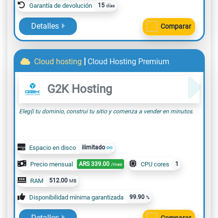
Garantía de devolución
15
días
Detalles
Comparar
|
Cloud hosting
Cloud Hosting Premium
G2K Hosting
Eleg{i tu dominio, construi tu sitio y comenza a vender en minutos.
Espacio en disco
ilimitado
Precio mensual
ARS
339.00
CPU cores
1
/mes
RAM
512.00
MB
Disponibilidad mínima garantizada
99.90
%
Detalles