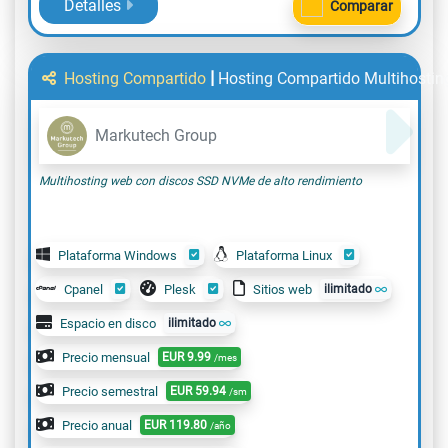
Detalles
Comparar
|
Hosting Compartido
Hosting Compartido Multihosti
Markutech Group
Multihosting web con discos SSD NVMe de alto rendimiento
Plataforma Windows
Plataforma Linux
Cpanel
Plesk
Sitios web
ilimitado
Espacio en disco
ilimitado
Precio mensual
EUR
9.99
/mes
Precio semestral
EUR
59.94
/sm
Precio anual
EUR
119.80
/año