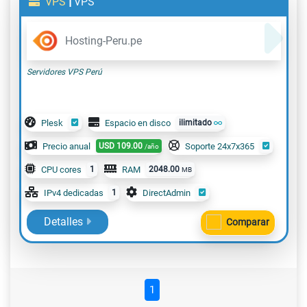
|
VPS
VPS
Hosting-Peru.pe
Servidores VPS Perú
Plesk
Espacio en disco
ilimitado
Precio anual
USD
109.00
Soporte 24x7x365
/año
CPU cores
1
RAM
2048.00
MB
IPv4 dedicadas
1
DirectAdmin
Detalles
Comparar
1