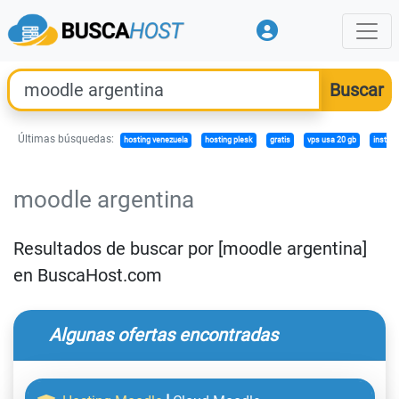
Últimas búsquedas:
hosting venezuela
hosting plesk
gratis
vps usa 20 gb
instal
moodle argentina
Resultados de buscar por [moodle argentina]
en BuscaHost.com
Algunas ofertas encontradas