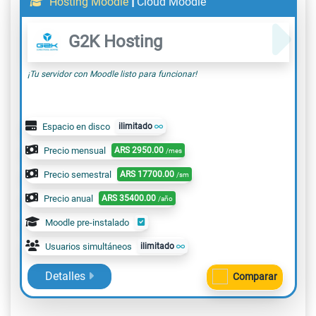
|
Hosting Moodle
Cloud Moodle
G2K Hosting
¡Tu servidor con Moodle listo para funcionar!
Espacio en disco
ilimitado
Precio mensual
ARS
2950.00
/mes
Precio semestral
ARS
17700.00
/sm
Precio anual
ARS
35400.00
/año
Moodle pre-instalado
Usuarios simultáneos
ilimitado
Detalles
Comparar