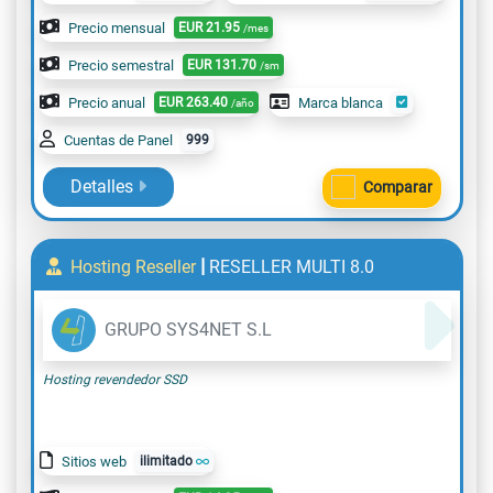
Precio mensual
EUR
21.95
/mes
Precio semestral
EUR
131.70
/sm
Precio anual
EUR
263.40
Marca blanca
/año
Cuentas de Panel
999
Detalles
Comparar
|
Hosting Reseller
RESELLER MULTI 8.0
GRUPO SYS4NET S.L
Hosting revendedor SSD
Sitios web
ilimitado