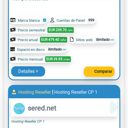
Marca blanca
Cuentas de Panel
999
Precio semestral
EUR
239.70
/sm
Precio anual
EUR
479.40
Sitios web
ilimitado
/año
Espacio en disco
ilimitado
Precio mensual
EUR
39.95
/mes
Detalles
Comparar
|
Hosting Reseller
Hosting Reseller CP 1
sered.net
Hosting Reseller CP 1