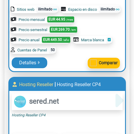
Sitios web
ilimitado
Espacio en disco
ilimitado
Precio mensual
EUR
44.95
/mes
Precio semestral
EUR
269.70
/sm
Precio anual
EUR
449.50
Marca blanca
/año
Cuentas de Panel
50
Detalles
Comparar
|
Hosting Reseller
Hosting Reseller CP4
sered.net
Hosting Reseller CP4