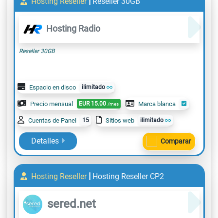
|
Hosting Reseller
Reseller 30GB
Hosting Radio
Reseller 30GB
Espacio en disco
ilimitado
Precio mensual
EUR
15.00
Marca blanca
/mes
Cuentas de Panel
15
Sitios web
ilimitado
Detalles
Comparar
|
Hosting Reseller
Hosting Reseller CP2
sered.net