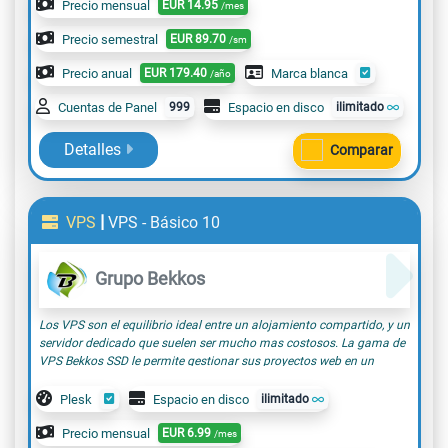
Precio mensual
EUR
14.95
/mes
Precio semestral
EUR
89.70
/sm
Precio anual
EUR
179.40
Marca blanca
/año
Cuentas de Panel
999
Espacio en disco
ilimitado
Detalles
Comparar
|
VPS
VPS - Básico 10
Grupo Bekkos
Los VPS son el equilibrio ideal entre un alojamiento compartido, y un
servidor dedicado que suelen ser mucho mas costosos. La gama de
VPS Bekkos SSD le permite gestionar sus proyectos web en un
entorno de servidor, que podrá administrar con total autonomía, con
un potente panel de control, sencillo y rápido. El VPS Básico 10, tiene
Plesk
Espacio en disco
ilimitado
la potencia suficiente para albergar pequeños proyectos, por
ejemplo proyectos educativos(para institutos, academias,
Precio mensual
EUR
6.99
/mes