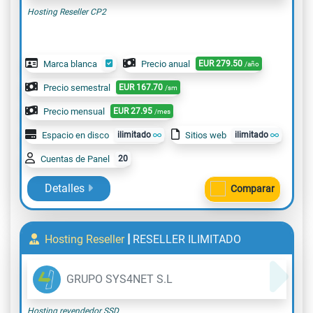
Hosting Reseller CP2
Marca blanca
Precio anual
EUR
279.50
/año
Precio semestral
EUR
167.70
/sm
Precio mensual
EUR
27.95
/mes
Espacio en disco
ilimitado
Sitios web
ilimitado
Cuentas de Panel
20
Detalles
Comparar
|
Hosting Reseller
RESELLER ILIMITADO
GRUPO SYS4NET S.L
Hosting revendedor SSD