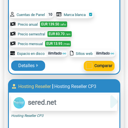
Cuentas de Panel
10
Marca blanca
Precio anual
EUR
139.50
/año
Precio semestral
EUR
83.70
/sm
Precio mensual
EUR
13.95
/mes
Espacio en disco
ilimitado
Sitios web
ilimitado
Detalles
Comparar
|
Hosting Reseller
Hosting Reseller CP3
sered.net
Hosting Reseller CP3