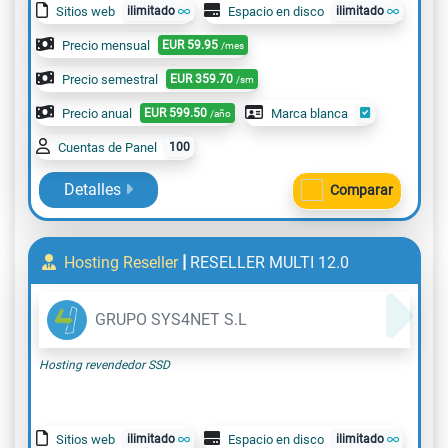
Sitios web
ilimitado
Espacio en disco
ilimitado
Precio mensual
EUR
59.95
/mes
Precio semestral
EUR
359.70
/sm
Precio anual
EUR
599.50
Marca blanca
/año
Cuentas de Panel
100
Detalles
Comparar
|
Hosting Reseller
RESELLER MULTI 12.0
GRUPO SYS4NET S.L
Hosting revendedor SSD
Sitios web
ilimitado
Espacio en disco
ilimitado